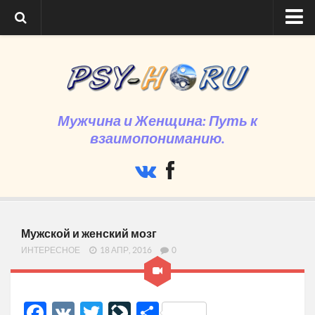
Главная
Программа
Регистрация на семинар
Мужчина и Женщина: Путь к
Время и место проведения
взаимопониманию.
Сколько стоит
Что нового
О нас
Мужской и женский мозг
ИНТЕРЕСНОЕ
18 АПР, 2016
0
Facebook
VK
Twitter
LiveJournal
Отправить