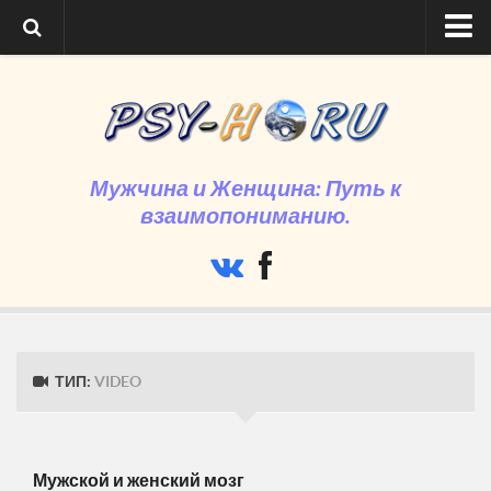
Главная
Программа
Регистрация на семинар
Мужчина и Женщина: Путь к
Время и место проведения
взаимопониманию.
Сколько стоит
Что нового
О нас
ТИП:
VIDEO
Мужской и женский мозг