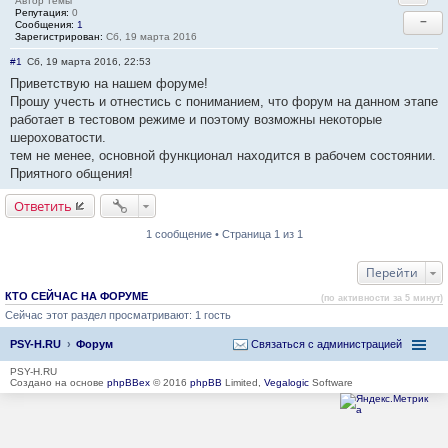
Автор темы
Репутация:
0
−
Сообщения:
1
Зарегистрирован:
Сб, 19 марта 2016
#1
Сб, 19 марта 2016, 22:53
Приветствую на нашем форуме!
Прошу учесть и отнестись с пониманием, что форум на данном этапе
работает в тестовом режиме и поэтому возможны некоторые
шероховатости.
тем не менее, основной функционал находится в рабочем состоянии.
Приятного общения!
Ответить
1 сообщение • Страница 1 из 1
Перейти
КТО СЕЙЧАС НА ФОРУМЕ
(по активности за 5 минут)
Сейчас этот раздел просматривают: 1 гость
PSY-H.RU
Форум
Связаться с администрацией
PSY-H.RU
Создано на основе
phpBBex
© 2016
phpBB
Limited,
Vegalogic
Software