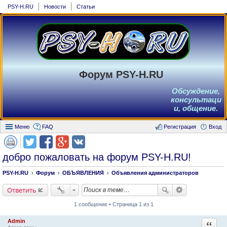
PSY-H.RU
Новости
Статьи
Форум PSY-H.RU
Обсуждение,
консультаци
и, общение.
Меню
FAQ
Регистрация
Вход
добро пожаловать на форум PSY-H.RU!
PSY-H.RU
Форум
ОБЪЯВЛЕНИЯ
Объявления администраторов
Ответить
1 сообщение • Страница 1 из 1
Admin
Ответи