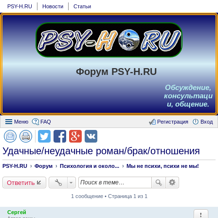
PSY-H.RU
Новости
Статьи
Форум PSY-H.RU
Обсуждение,
консультаци
и, общение.
Меню
FAQ
Регистрация
Вход
Plus
k.com
Удачные/неудачные роман/брак/отношения
PSY-H.RU
Форум
Психология и около...
Мы не психи, психи не мы!
Ответить
1 сообщение • Страница 1 из 1
Сергей
Пожало