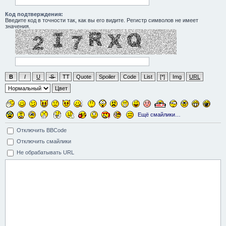
Код подтверждения:
Введите код в точности так, как вы его видите. Регистр символов не имеет
значения.
B
I
U
S
TT
Quote
Spoiler
Code
List
[*]
Img
URL
Цвет
Ещё смайлики…
Отключить BBCode
Отключить смайлики
Не обрабатывать URL