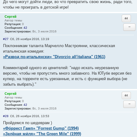
До чего могут дойти люди, во что превратить свою жизнь, ради того,
чтобы не проиграть в детской игре!
Сергей
Ответи
Автор темы
Репутация:
0
−
Сообщения:
42
Зарегистрирован:
Вс, 3 июля 2016
#27
Сб, 26 ноября 2016, 13:19
Поклонникам таланта Марчелло Мастроянни, классическая
итальянская комедия:
«Развод по-итальянски» "Divorzio all'italiana" (1961)
Комментарий одного из ценителей: "надо искать неурезанную
версию, чтобы не пропустить много забавного. На ЮТубе версия без
купюр, на торренте есть урезанные, и есть с функцией выбора (не
забыть выбрать)."
Сергей
Ответи
Автор темы
Репутация:
0
−
Сообщения:
42
Зарегистрирован:
Вс, 3 июля 2016
#28
Сб, 26 ноября 2016, 13:53
Пройдемся по шедеврам )
«Фо́ррест Гамп» "Forrest Gump" (1994)
«Зелёная ми́ля» "The Green Mile" (1999)