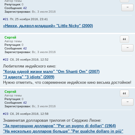
Автор темы
Репутация:
0
−
Сообщения:
42
Зарегистрирован:
Вс, 3 июля 2016
#21
Пт, 25 ноября 2016, 23:41
«Никки, дьявол-младший» "Little Nicky" (2000)
Сергей
Ответи
Автор темы
Репутация:
0
−
Сообщения:
42
Зарегистрирован:
Вс, 3 июля 2016
#22
Сб, 26 ноября 2016, 12:52
Любителям индийского кино:
"Когда одной жизни мало" "Om Shanti Om" (2007)
"3 идиота" "3 idiots" (2009)
Нужно отметить, что современное индийское кино весьма достойное!
Сергей
Ответи
Автор темы
Репутация:
0
−
Сообщения:
42
Зарегистрирован:
Вс, 3 июля 2016
#23
Сб, 26 ноября 2016, 12:58
Знаменитая долларовая трилогия от Серджио Леоне:
"За пригоршню долларов" "Per un pugno di dollari" (1964)
"На несколько долларов больше" "Per qualche dollaro in più"