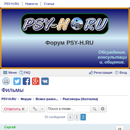
PSY-H.RU
Новости
Статьи
Форум PSY-H.RU
Обсуждение,
консультаци
и, общение.
Меню
FAQ
Регистрация
Вход
Фильмы
PSY-H.RU
Форум
Всяко-разно...
Разговоры (болталка)
Ответить
1
2
33 сообщения
Сергей
Ответи