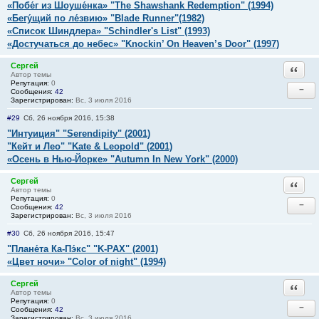
«Побе́г из Шоуше́нка» "The Shawshank Redemption" (1994)
«Бегу́щий по ле́звию» "Blade Runner"(1982)
«Список Шиндлера» "Schindler's List" (1993)
«Достучаться до небес» "Knockin’ On Heaven’s Door" (1997)
Сергей
Ответи
Автор темы
Репутация:
0
−
Сообщения:
42
Зарегистрирован:
Вс, 3 июля 2016
#29
Сб, 26 ноября 2016, 15:38
"Интуиция" "Serendipity" (2001)
"Кейт и Лео" "Kate & Leopold" (2001)
«Осень в Нью-Йорке» "Autumn In New York" (2000)
Сергей
Ответи
Автор темы
Репутация:
0
−
Сообщения:
42
Зарегистрирован:
Вс, 3 июля 2016
#30
Сб, 26 ноября 2016, 15:47
"Плане́та Ка-Пэ́кс" "K-PAX" (2001)
«Цвет ночи» "Color of night" (1994)
Сергей
Ответи
Автор темы
Репутация:
0
−
Сообщения:
42
Зарегистрирован:
Вс, 3 июля 2016