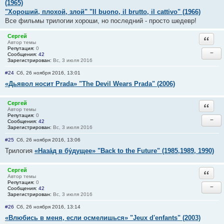
(1965)
"Хороший, плохой, злой" "Il buono, il brutto, il cattivo" (1966)
Все фильмы трилогии хороши, но последний - просто шедевр!
Сергей
Ответи
Автор темы
Репутация:
0
−
Сообщения:
42
Зарегистрирован:
Вс, 3 июля 2016
#24
Сб, 26 ноября 2016, 13:01
«Дьявол носит Prada» "The Devil Wears Prada" (2006)
Сергей
Ответи
Автор темы
Репутация:
0
−
Сообщения:
42
Зарегистрирован:
Вс, 3 июля 2016
#25
Сб, 26 ноября 2016, 13:06
Трилогия
«Наза́д в бу́дущее» "Back to the Future" (1985,1989, 1990)
Сергей
Ответи
Автор темы
Репутация:
0
−
Сообщения:
42
Зарегистрирован:
Вс, 3 июля 2016
#26
Сб, 26 ноября 2016, 13:14
«Влюбись в меня, если осмелишься» "Jeux d'enfants" (2003)