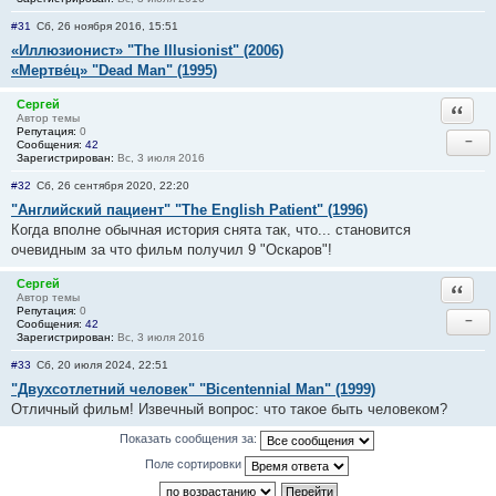
#31
Сб, 26 ноября 2016, 15:51
«Иллюзионист» "The Illusionist" (2006)
«Мертве́ц» "Dead Man" (1995)
Сергей
Ответи
Автор темы
Репутация:
0
−
Сообщения:
42
Зарегистрирован:
Вс, 3 июля 2016
#32
Сб, 26 сентября 2020, 22:20
"Английский пациент" "The English Patient" (1996)
Когда вполне обычная история снята так, что... становится
очевидным за что фильм получил 9 "Оскаров"!
Сергей
Ответи
Автор темы
Репутация:
0
−
Сообщения:
42
Зарегистрирован:
Вс, 3 июля 2016
#33
Сб, 20 июля 2024, 22:51
"Двухсотлетний человек" "Bicentennial Man" (1999)
Отличный фильм! Извечный вопрос: что такое быть человеком?
Показать сообщения за:
Поле сортировки