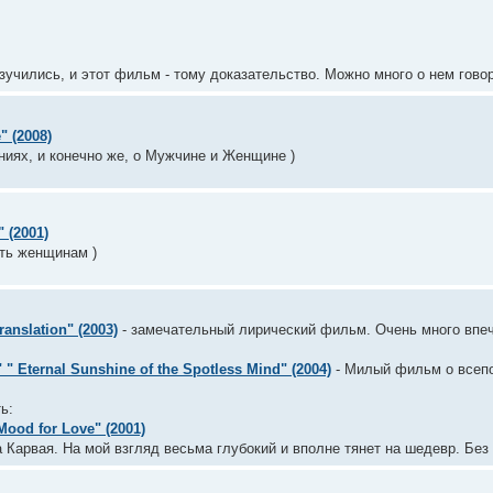
учились, и этот фильм - тому доказательство. Можно много о нем говор
" (2008)
иях, и конечно же, о Мужчине и Женщине )
 (2001)
ть женщинам )
anslation" (2003)
- замечательный лирический фильм. Очень много впеча
 Eternal Sunshine of the Spotless Mind" (2004)
- Милый фильм о все
ь:
ood for Love" (2001)
Карвая. На мой взгляд весьма глубокий и вполне тянет на шедевр. Без 