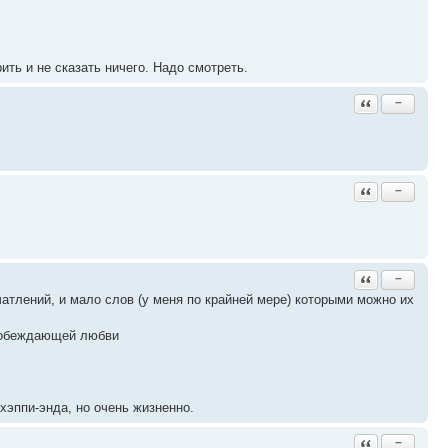
ить и не сказать ничего. Надо смотреть.
Ответить с ци
−
Ответить с ци
−
Ответить с ци
−
тлений, и мало слов (у меня по крайней мере) которыми можно их
побеждающей любви
хэппи-энда, но очень жизненно.
Ответить с ци
−