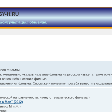
SY-H.RU
 консультации, общение.
иеся фильмы.
: желательно указать название фильма на русском языке, а также ориг
на описание/аннотацию фильма.
чатления от фильма. Споры же и полемику просьба вынести в отдельны
гической направленности, начну с тематического фильма )
 a Man" (2012)
ениях М и Ж )
сная.