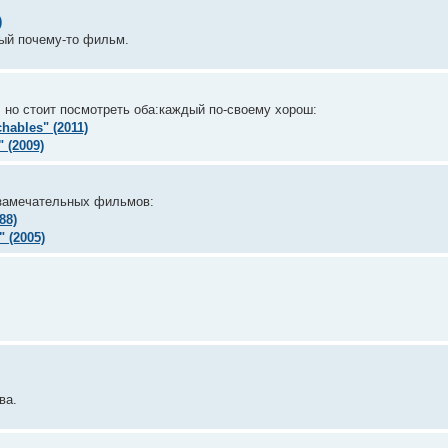
)
ный почему-то фильм.
но стоит посмотреть оба:каждый по-своему хорош:
hables" (2011)
 (2009)
 замечательных фильмов:
88)
 (2005)
ва.