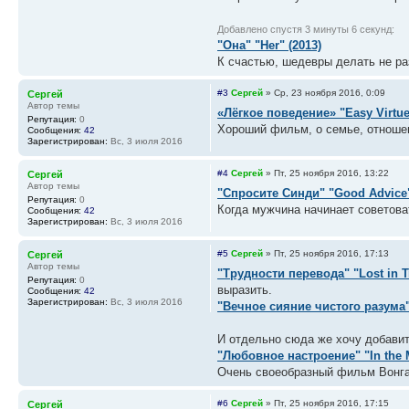
Добавлено спустя 3 минуты 6 секунд:
"Она" "Her" (2013)
К счастью, шедевры делать не раз
#3
Сергей
»
Ср, 23 ноября 2016, 0:09
Сергей
Автор темы
«Лёгкое поведение» "Easy Virtue
Репутация:
0
Хороший фильм, о семье, отношен
Сообщения:
42
Зарегистрирован:
Вс, 3 июля 2016
#4
Сергей
»
Пт, 25 ноября 2016, 13:22
Сергей
Автор темы
"Спросите Синди" "Good Advice"
Репутация:
0
Когда мужчина начинает советова
Сообщения:
42
Зарегистрирован:
Вс, 3 июля 2016
#5
Сергей
»
Пт, 25 ноября 2016, 17:13
Сергей
Автор темы
"Трудности перевода" "Lost in Tr
Репутация:
0
выразить.
Сообщения:
42
Зарегистрирован:
Вс, 3 июля 2016
"Вечное сияние чистого разума" "
И отдельно сюда же хочу добавит
"Любовное настроение" "In the M
Очень своеобразный фильм Вонга 
#6
Сергей
»
Пт, 25 ноября 2016, 17:15
Сергей