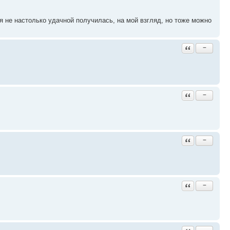
ая не настолько удачной получилась, на мой взгляд, но тоже можно
Ответить с ци
−
Ответить с ци
−
Ответить с ци
−
Ответить с ци
−
Ответить с ци