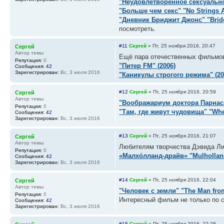
"Неудовлетворенное сексуальное
"Больше чем секс" "No Strings A
"Дневник Бриджит Джонс" "Bridge
посмотреть.
#11
Сергей
»
Пт, 25 ноября 2016, 20:47
Сергей
Автор темы
Ещё пара отечественных фильмо
Репутация:
0
"Питер FM" (2006)
Сообщения:
42
Зарегистрирован:
Вс, 3 июля 2016
"Каникулы строгого режима" (20
#12
Сергей
»
Пт, 25 ноября 2016, 20:59
Сергей
Автор темы
"Воображариум доктора Парнаса"
Репутация:
0
"Там, где живут чудовища" "Where
Сообщения:
42
Зарегистрирован:
Вс, 3 июля 2016
#13
Сергей
»
Пт, 25 ноября 2016, 21:07
Сергей
Автор темы
Любителям творчества Дэвида Ли
Репутация:
0
«Малхо́лланд-драйв» "Mulholland
Сообщения:
42
Зарегистрирован:
Вс, 3 июля 2016
#14
Сергей
»
Пт, 25 ноября 2016, 22:04
Сергей
Автор темы
"Человек с земли" "The Man from
Репутация:
0
Интересный фильм не только по 
Сообщения:
42
Зарегистрирован:
Вс, 3 июля 2016
#15
Сергей
»
Пт, 25 ноября 2016, 22:28