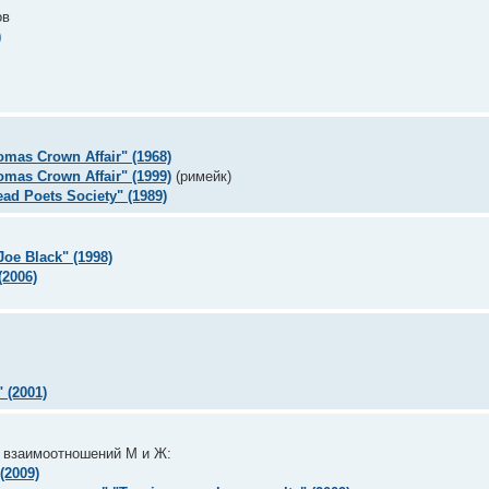
ов
)
mas Crown Affair" (1968)
mas Crown Affair" (1999)
(римейк)
d Poets Society" (1989)
oe Black" (1998)
(2006)
 (2001)
 взаимоотношений М и Ж:
(2009)