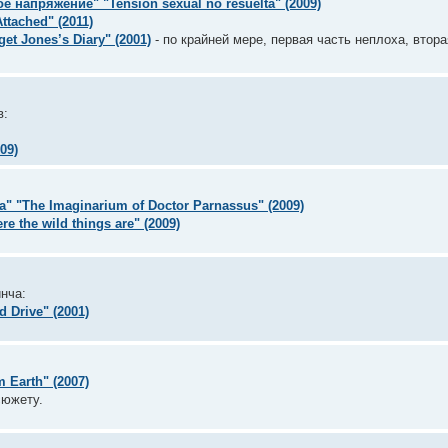
 напряжение" "Tensiоn sexual no resuelta" (2009)
ttached" (2011)
t Jones’s Diary" (2001)
- по крайней мере, первая часть неплоха, втор
в:
09)
 "The Imaginarium of Doctor Parnassus" (2009)
 the wild things are" (2009)
нча:
 Drive" (2001)
 Earth" (2007)
сюжету.