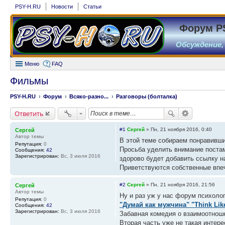
PSY-H.RU
Новости
Статьи
Форум P
Обсуждение,
Меню
FAQ
Фильмы
PSY-H.RU
Форум
Всяко-разно...
Разговоры (болталка)
Ответить
#1
Сергей
»
Пн, 21 ноября 2016, 0:40
Сергей
Автор темы
В этой теме собираем понравивш
Репутация:
0
Просьба уделить внимание постам
Сообщения:
42
Зарегистрирован:
Вс, 3 июля 2016
здорово будет добавить ссылку 
Приветствуются собственные впе
#2
Сергей
»
Пн, 21 ноября 2016, 21:56
Сергей
Автор темы
Ну и раз уж у нас форум психоло
Репутация:
0
"Думай как мужчина" "Think Like
Сообщения:
42
Зарегистрирован:
Вс, 3 июля 2016
Забавная комедия о взаимоотнош
Вторая часть уже не такая интере