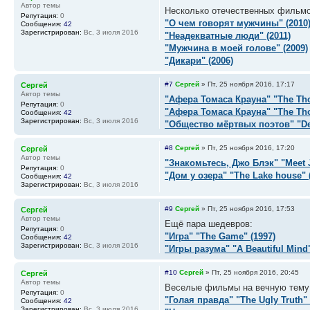
Автор темы
Несколько отечественных фильм
Репутация:
0
"О чем говорят мужчины" (2010
Сообщения:
42
Зарегистрирован:
Вс, 3 июля 2016
"Неадекватные люди" (2011)
"Мужчина в моей голове" (2009)
"Дикари" (2006)
#7
Сергей
»
Пт, 25 ноября 2016, 17:17
Сергей
Автор темы
"Афера Томаса Крауна" "The Tho
Репутация:
0
"Афера Томаса Крауна" "The Tho
Сообщения:
42
Зарегистрирован:
Вс, 3 июля 2016
"Общество мёртвых поэтов" "Dea
#8
Сергей
»
Пт, 25 ноября 2016, 17:20
Сергей
Автор темы
"Знакомьтесь, Джо Блэк" "Meet J
Репутация:
0
"Дом у озера" "The Lake house" 
Сообщения:
42
Зарегистрирован:
Вс, 3 июля 2016
#9
Сергей
»
Пт, 25 ноября 2016, 17:53
Сергей
Автор темы
Ещё пара шедевров:
Репутация:
0
"Игра" "The Game" (1997)
Сообщения:
42
Зарегистрирован:
Вс, 3 июля 2016
"Игры разума" "A Beautiful Mind"
#10
Сергей
»
Пт, 25 ноября 2016, 20:45
Сергей
Автор темы
Веселые фильмы на вечную тему
Репутация:
0
"Голая правда" "The Ugly Truth" 
Сообщения:
42
Зарегистрирован:
Вс, 3 июля 2016