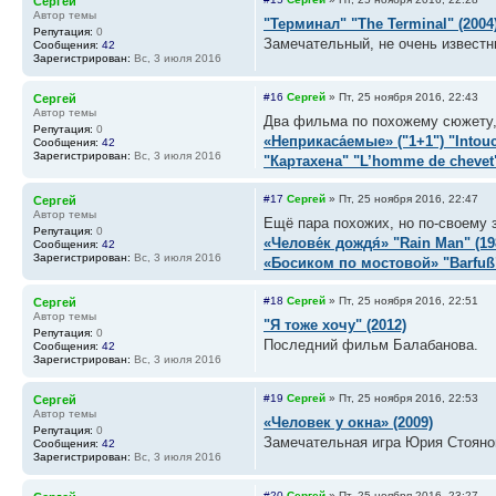
Сергей
Автор темы
"Терминал" "The Terminal" (2004
Репутация:
0
Замечательный, не очень извест
Сообщения:
42
Зарегистрирован:
Вс, 3 июля 2016
#16
Сергей
»
Пт, 25 ноября 2016, 22:43
Сергей
Автор темы
Два фильма по похожему сюжету, 
Репутация:
0
«Неприкаса́емые» ("1+1") "Intouc
Сообщения:
42
Зарегистрирован:
Вс, 3 июля 2016
"Картахена" "L’homme de chevet"
#17
Сергей
»
Пт, 25 ноября 2016, 22:47
Сергей
Автор темы
Ещё пара похожих, но по-своему
Репутация:
0
«Челове́к дождя́» "Rain Man" (19
Сообщения:
42
Зарегистрирован:
Вс, 3 июля 2016
«Босиком по мостовой» "Barfuß"
#18
Сергей
»
Пт, 25 ноября 2016, 22:51
Сергей
Автор темы
"Я тоже хочу" (2012)
Репутация:
0
Последний фильм Балабанова.
Сообщения:
42
Зарегистрирован:
Вс, 3 июля 2016
#19
Сергей
»
Пт, 25 ноября 2016, 22:53
Сергей
Автор темы
«Человек у окна» (2009)
Репутация:
0
Замечательная игра Юрия Стояно
Сообщения:
42
Зарегистрирован:
Вс, 3 июля 2016
#20
Сергей
»
Пт, 25 ноября 2016, 23:27