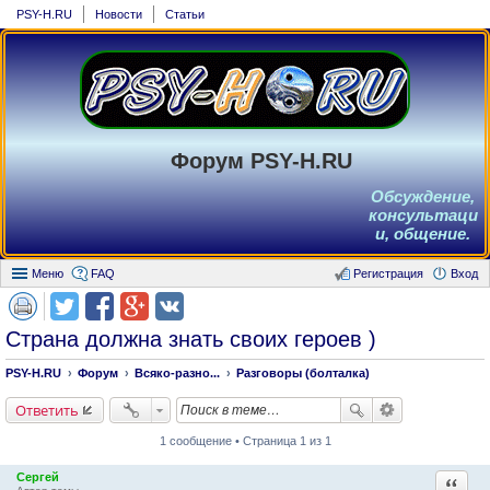
PSY-H.RU
Новости
Статьи
Форум PSY-H.RU
Обсуждение,
консультаци
и, общение.
Меню
FAQ
Регистрация
Вход
Страна должна знать своих героев )
PSY-H.RU
Форум
Всяко-разно...
Разговоры (болталка)
Ответить
1 сообщение • Страница 1 из 1
Сергей
Ответи