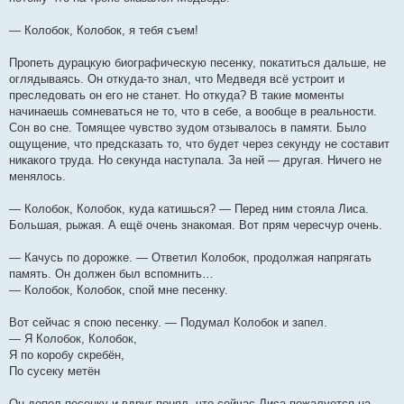
— Колобок, Колобок, я тебя съем!
Пропеть дурацкую биографическую песенку, покатиться дальше, не
оглядываясь. Он откуда-то знал, что Медведя всё устроит и
преследовать он его не станет. Но откуда? В такие моменты
начинаешь сомневаться не то, что в себе, а вообще в реальности.
Сон во сне. Томящее чувство зудом отзывалось в памяти. Было
ощущение, что предсказать то, что будет через секунду не составит
никакого труда. Но секунда наступала. За ней — другая. Ничего не
менялось.
— Колобок, Колобок, куда катишься? — Перед ним стояла Лиса.
Большая, рыжая. А ещё очень знакомая. Вот прям чересчур очень.
— Качусь по дорожке. — Ответил Колобок, продолжая напрягать
память. Он должен был вспомнить…
— Колобок, Колобок, спой мне песенку.
Вот сейчас я спою песенку. — Подумал Колобок и запел.
— Я Колобок, Колобок,
Я по коробу скребён,
По сусеку метён
Он допел песенку и вдруг понял, что сейчас Лиса пожалуется на