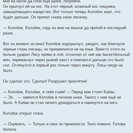
мне на носок да спой ещё разок, погромче.
Он прыгнул ей на нос. На этот чёрный, влажный нос хищника,
замышляющего коварство. Вот только теперь Колобок знал, что
будет дальше. Он пропел снова свою песенку.
— Колобок, Колобок, сядь ко мне на язычок да пропой в последний
разок.
Вот он момент истины! Колобок подпрыгнул, увидел, как блеснули
чёрные глаза лисицы, но приземлился не на язык. Вместо этого он
больно ударил Лису прямо в лоб, отскочил от неё как баскетбольный
мяч, перемахнул через рыжий хвост и помчался дальше что было
сил. Оглянулся в первый раз только через минуту. Лисы нигде не
было.
Он сделал это. Сделал! Разрушил проклятие!
— Колобок, Колобок, я тебя съем! — Перед ним стоял Кабан.
— Ээ… — замялся Колобок в полном шоке. Такого с ним ещё не
было. А Кабан не стал ничего дожидаться и накинулся на него.
Колобок открыл глаза.
— Охренеть. — Только и смог он произнести. Тело ломило. Голова
болела.