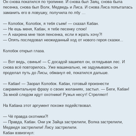
Он снова покатился по тропинке. И снова был Заяц, снова была
песенка, снова был Волк, Медведь и Лиса. И снова Лиса попыталась
заманить его в ловушку, получила по лбу …
— Колобок, Колобок, я тебя съем! — сказал Кабан.
— Не ешь меня, Кабан, я тебе песенку спою!
— А нахрена мне твоя пенсенка, если я жрать хочу?!
— Опять последовал неожиданный ход от нового героя сказки...
Колобок открыл глаза.
— Вот ведь, свинья! — С досадой зашипел он, оглядывая лес. И
снова всё повторилось. Уже машинально, не задумываясь он
проделал путь до Лисы, обманул её, покатился дальше.
— Кабан! — Заорал Колобок. Кабан, готовый произнести
сакраментальную фразу о своих желаниях, застыл. — Беги, Кабан!
За мной следом идут охотники! Ружья несут! Стреляют!
На Кабана этот аргумент похоже подействовал.
— Чё правда охотники?!
— Правда, Кабан. Они уж Зайца застрелили, Волка застрелили,
Медведя застрелили! Лису застрелили.
Кабан взвизгнул: