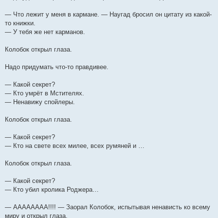
— Что лежит у меня в кармане. — Наугад бросил он цитату из какой-
то книжки.
— У тебя же нет карманов.
Колобок открыл глаза.
Надо придумать что-то правдивее.
— Какой секрет?
— Кто умрёт в Мстителях.
— Ненавижу спойлеры.
Колобок открыл глаза.
— Какой секрет?
— Кто на свете всех милее, всех румяней и …
Колобок открыл глаза.
— Какой секрет?
— Кто убил кролика Роджера…
— АААААААА!!!! — Заорал Колобок, испытывая ненависть ко всему
миру и открыл глаза.