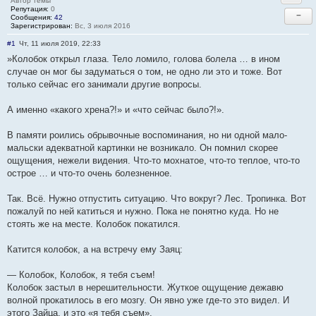
Автор темы
Репутация:
0
−
Сообщения:
42
Зарегистрирован:
Вс, 3 июля 2016
#1
Чт, 11 июля 2019, 22:33
»Колобок открыл глаза. Тело ломило, голова болела … в ином
случае он мог бы задуматься о том, не одно ли это и тоже. Вот
только сейчас его занимали другие вопросы.
А именно «какого хрена?!» и «что сейчас было?!».
В памяти роились обрывочные воспоминания, но ни одной мало-
мальски адекватной картинки не возникало. Он помнил скорее
ощущения, нежели видения. Что-то мохнатое, что-то теплое, что-то
острое … и что-то очень болезненное.
Так. Всё. Нужно отпустить ситуацию. Что вокруг? Лес. Тропинка. Вот
пожалуй по ней катиться и нужно. Пока не понятно куда. Но не
стоять же на месте. Колобок покатился.
Катится колобок, а на встречу ему Заяц:
— Колобок, Колобок, я тебя съем!
Колобок застыл в нерешительности. Жуткое ощущение дежавю
волной прокатилось в его мозгу. Он явно уже где-то это видел. И
этого Зайца, и это «я тебя съем».