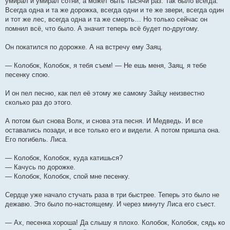
умирал и умирал сотни, а может быть тысячи раз. Так было всегда.
Всегда одна и та же дорожка, всегда одни и те же звери, всегда один
и тот же лес, всегда одна и та же смерть… Но только сейчас он
помнил всё, что было. А значит теперь всё будет по-другому.
Он покатился по дорожке. А на встречу ему Заяц.
— Колобок, Колобок, я тебя съем! — Не ешь меня, Заяц, я тебе
песенку спою.
И он пел песню, как пел её этому же самому Зайцу неизвестно
сколько раз до этого.
А потом был снова Волк, и снова эта песня. И Медведь. И все
оставались позади, и все только его и видели. А потом пришла она.
Его погибель. Лиса.
— Колобок, Колобок, куда катишься?
— Качусь по дорожке.
— Колобок, Колобок, спой мне песенку.
Сердце уже начало стучать раза в три быстрее. Теперь это было не
дежавю. Это было по-настоящему. И через минуту Лиса его съест.
— Ах, песенка хороша! Да слышу я плохо. Колобок, Колобок, сядь ко