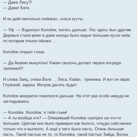
— Даже Лису?!
— Даже! Беги.
И он действительно побежал, снося кусты.
— Уф. — Вздохнул Колобок, катясь дальше. Лес здесь был другим.
Деревья стали реже и даже иногда было видно большие куски неба
по которым плыли облака …
Колобок открыл глаза.
— Да йошкин выхухоль! Какая сволочь делает овраги посреди
тропинки!!!
И снова Заяц, снова Волк … Лиса, Кабан.. тропинка. И вот он овраг.
Глубокий, зараза. Метров десять будет.
Колобок аккуратно покатился дальше. На этот раз особо никуда не
заглядываясь.
— Колобок, Колобок, я тебя съем!
— А ты вообще кто? — Опешивший Колобок смотрел на что-то
большое. Цветом оно было примерно как болото, откуда собственно
только что и вылезло. А ещё у него была пасть. Очень большая
пасть. Такой пастью не то, то Колобка, такой пастью Зайца, Волка,