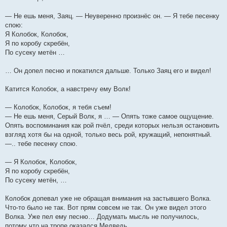
— Не ешь меня, Заяц. — Неуверенно произнёс он. — Я тебе песенку
спою:
Я Колобок, Колобок,
Я по коробу скребён,
По сусеку метён …
… Он допел песню и покатился дальше. Только Заяц его и видел!
Катится Колобок, а навстречу ему Волк!
— Колобок, Колобок, я тебя съем!
— Не ешь меня, Серый Волк, я … — Опять тоже самое ощущение.
Опять воспоминания как рой пчёл, среди которых нельзя остановить
взгляд хотя бы на одной, только весь рой, кружащий, непонятный.
—.. тебе песенку спою.
— Я Колобок, Колобок,
Я по коробу скребён,
По сусеку метён, …
Колобок допевал уже не обращая внимания на застывшего Волка.
Что-то было не так. Вот прям совсем не так. Он уже видел этого
Волка. Уже пел ему песню… Додумать мысль не получилось,
потому что на тропе оказался Медведь.