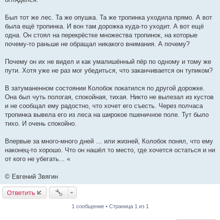
Был тот же лес. Та же опушка. Та же тропинка уходила прямо. А вот
была ещё тропинка. И вон там дорожка куда-то уходит. А вот ещё
одна. Он стоял на перекрёстке множества тропинок, на которые
почему-то раньше не обращал никакого внимания. А почему?
Почему он их не видел и как умалишённый пёр по одному и тому же
пути. Хотя уже не раз мог убедиться, что заканчивается он тупиком?
В затуманенном состоянии Колобок покатился по другой дорожке.
Она был чуть пологая, спокойная, тихая. Никто не вылезал из кустов
и не сообщал ему радостно, что хочет его съесть. Через полчаса
тропинка вывела его из леса на широкое пшеничное поле. Тут было
тихо. И очень спокойно.
Впервые за много-много дней … или жизней, Колобок понял, что ему
наконец-то хорошо. Что он нашёл то место, где хочется остаться и ни
от кого не убегать... «
© Евгений Звягин
Ответить
1 сообщение • Страница 1 из 1