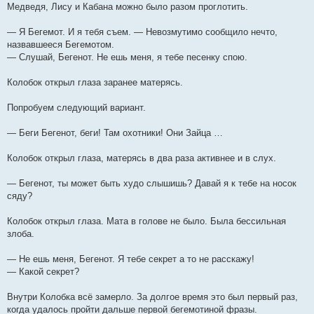
Медведя, Лису и Кабана можно было разом проглотить.
— Я Бегемот. И я тебя съем. — Невозмутимо сообщило нечто,
назвавшееся Бегемотом.
— Слушай, Бегенот. Не ешь меня, я тебе песенку спою.
Колобок открыл глаза заранее матерясь.
Попробуем следующий вариант.
— Беги Бегенот, беги! Там охотники! Они Зайца …
Колобок открыл глаза, матерясь в два раза активнее и в слух.
— Бегенот, ты может быть худо слышишь? Давай я к тебе на носок
сяду?
Колобок открыл глаза. Мата в голове не было. Была бессильная
злоба.
— Не ешь меня, Бегенот. Я тебе секрет а то не расскажу!
— Какой секрет?
Внутри Колобка всё замерло. За долгое время это был первый раз,
когда удалось пройти дальше первой бегемотиной фразы.