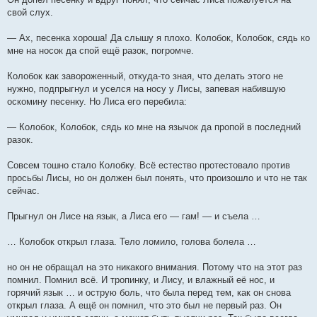
свой слух.
— Ах, песенка хороша! Да слышу я плохо. Колобок, Колобок, сядь ко
мне на носок да спой ещё разок, погромче.
Колобок как завороженный, откуда-то зная, что делать этого не
нужно, подпрыгнул и уселся на носу у Лисы, запевая набившую
оскомину песенку. Но Лиса его перебила:
— Колобок, Колобок, сядь ко мне на язычок да пропой в последний
разок.
Совсем тошно стало Колобку. Всё естество протестовало против
просьбы Лисы, но он должен был понять, что произошло и что не так
сейчас.
Прыгнул он Лисе на язык, а Лиса его — гам! — и съела …
… Колобок открыл глаза. Тело ломило, голова болела …
но он не обращал на это никакого внимания. Потому что на этот раз
помнил. Помнил всё. И тропинку, и Лису, и влажный её нос, и
горячий язык … и острую боль, что была перед тем, как он снова
открыл глаза. А ещё он помнил, что это был не первый раз. Он