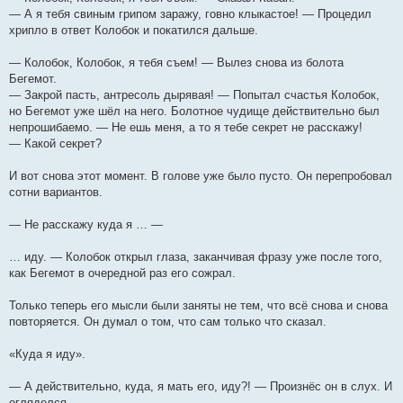
— А я тебя свиным грипом заражу, говно клыкастое! — Процедил
хрипло в ответ Колобок и покатился дальше.
— Колобок, Колобок, я тебя съем! — Вылез снова из болота
Бегемот.
— Закрой пасть, антресоль дырявая! — Попытал счастья Колобок,
но Бегемот уже шёл на него. Болотное чудище действительно был
непрошибаемо. — Не ешь меня, а то я тебе секрет не расскажу!
— Какой секрет?
И вот снова этот момент. В голове уже было пусто. Он перепробовал
сотни вариантов.
— Не расскажу куда я … —
… иду. — Колобок открыл глаза, заканчивая фразу уже после того,
как Бегемот в очередной раз его сожрал.
Только теперь его мысли были заняты не тем, что всё снова и снова
повторяется. Он думал о том, что сам только что сказал.
«Куда я иду».
— А действительно, куда, я мать его, иду?! — Произнёс он в слух. И
огляделся.