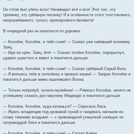
Он готов был убить всех! Ненавидел всё и вся! Этот лес, эту
тропинку, эту грёбаную песенку! И в особенности этого толстокожего,
непрошибаемого, тупого, прожорливого бегемота!
В очередной раз он покатился по дорожке.
— Колобок, Колобок, я тебя съем! — Сказал уже набивший оскомину
Заяц.
— Иди на хрен, Заяц, бля! — Сказал злобно Колобок, подпрыгнул,
ударил ушастого в живот и покатился дальше.
— Колобок, Колобок, я тебя съем! — Сказал грёбаный Серый Волк.
— Я вопьюсь тебе в селезёнку и прожую кишки! — Заорал Колобок и
покатился дальше мимо ошалевшего Волка.
— Только попробуй, чучело музейное! — Рявкнул Колобок, ничего не
успевшему сказать доставучему Медведю и покатился дальше.
— Колобок, Колобок, куда катишься? — Спросила Лиса.
— Жрать младенцев под кровавой луной и танцевать нагишом во
славу тёмному владыке! — с кровожадной ухмылкой сообщил он
хитромордой Лисе и покатился дальше.
— Колобок, Колобок, я тебя съем! — Сказал Кабан.