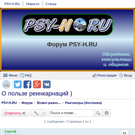
PSY-H.RU
Новости
Статьи
Форум PSY-H.RU
Обсуждение,
консультаци
и, общение.
Меню
FAQ
Регистрация
Вход
О пользе реинкарнаций )
PSY-H.RU
Форум
Всяко-разно...
Разговоры (болталка)
Ответить
1 сообщение • Страница 1 из 1
Сергей
Ответи