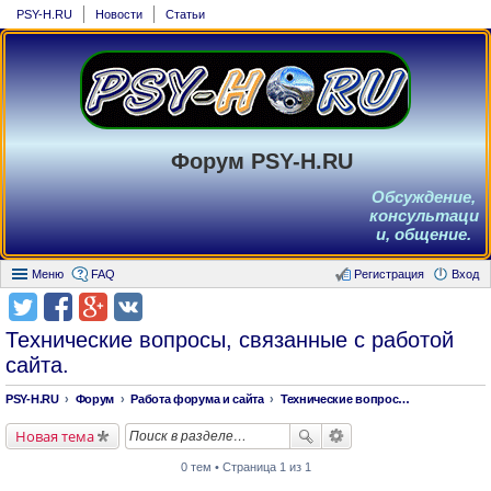
PSY-H.RU
Новости
Статьи
Форум PSY-H.RU
Обсуждение,
консультаци
и, общение.
Меню
FAQ
Регистрация
Вход
Технические вопросы, связанные с работой
сайта.
PSY-H.RU
Форум
Работа форума и сайта
Технические вопросы, связанные с работой сайта.
Новая тема
0 тем • Страница 1 из 1