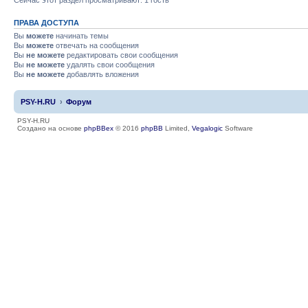
ПРАВА ДОСТУПА
Вы
можете
начинать темы
Вы
можете
отвечать на сообщения
Вы
не можете
редактировать свои сообщения
Вы
не можете
удалять свои сообщения
Вы
не можете
добавлять вложения
PSY-H.RU
Форум
PSY-H.RU
Создано на основе
phpBBex
© 2016
phpBB
Limited,
Vegalogic
Software