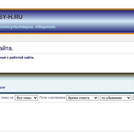
SY-H.RU
 консультации, общение.
айта.
ные с работой сайта.
ров
 темы за:
Поле сортировки