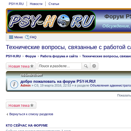
PSY-H.RU
Новости
Статьи
Форум P
Обсуждение,
Меню
FAQ
Технические вопросы, связанные с работой с
PSY-H.RU
Форум
Работа форума и сайта
Технические вопросы, связан
Новая тема
ОБЪЯВЛЕНИЯ
добро пожаловать на форум PSY-H.RU!
Admin
» Сб, 19 марта 2016, 22:53 » в разделе
Объявления администрато
Показать
Новая тема
Вернуться к списку разделов
КТО СЕЙЧАС НА ФОРУМЕ
Сейчас этот раздел просматривают: 1 гость