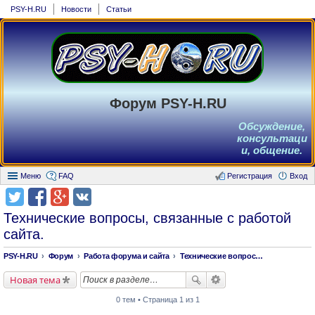
PSY-H.RU
Новости
Статьи
Форум PSY-H.RU
Обсуждение,
консультаци
и, общение.
Меню
FAQ
Регистрация
Вход
Технические вопросы, связанные с работой
сайта.
PSY-H.RU
Форум
Работа форума и сайта
Технические вопросы, связанные с работой сайта.
Новая тема
0 тем • Страница 1 из 1