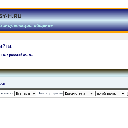
SY-H.RU
 консультации, общение.
айта.
ные с работой сайта.
ров
 темы за:
Поле сортировки