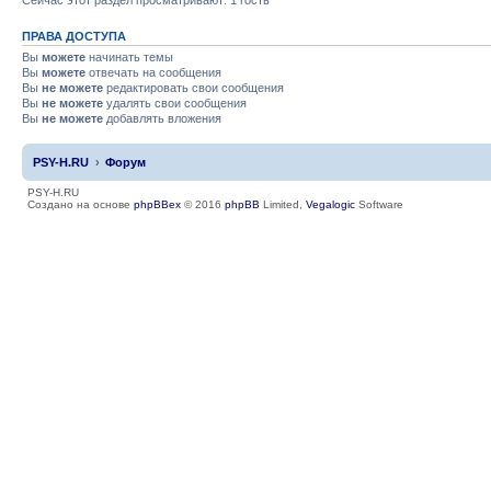
ПРАВА ДОСТУПА
Вы
можете
начинать темы
Вы
можете
отвечать на сообщения
Вы
не можете
редактировать свои сообщения
Вы
не можете
удалять свои сообщения
Вы
не можете
добавлять вложения
PSY-H.RU
Форум
PSY-H.RU
Создано на основе
phpBBex
© 2016
phpBB
Limited,
Vegalogic
Software