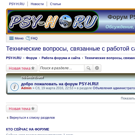
PSY-H.RU
Новости
Статьи
Форум P
Обсуждение,
Меню
FAQ
Технические вопросы, связанные с работой с
PSY-H.RU
Форум
Работа форума и сайта
Технические вопросы, связан
Новая тема
ОБЪЯВЛЕНИЯ
добро пожаловать на форум PSY-H.RU!
Admin
» Сб, 19 марта 2016, 22:53 » в разделе
Объявления администрато
Показать
Новая тема
Вернуться к списку разделов
КТО СЕЙЧАС НА ФОРУМЕ
Сейчас этот раздел просматривают: 1 гость