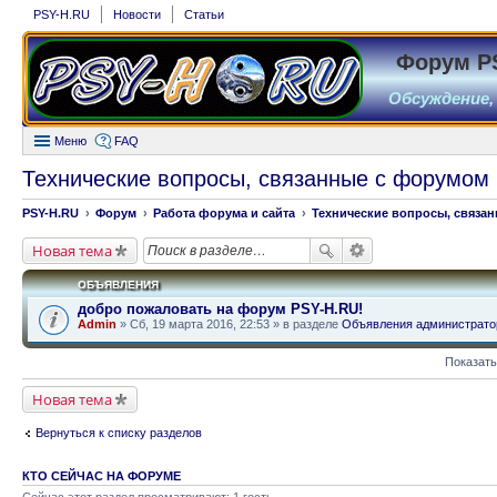
PSY-H.RU
Новости
Статьи
Форум P
Обсуждение,
Меню
FAQ
Технические вопросы, связанные с форумом
PSY-H.RU
Форум
Работа форума и сайта
Технические вопросы, связа
Новая тема
ОБЪЯВЛЕНИЯ
добро пожаловать на форум PSY-H.RU!
Admin
» Сб, 19 марта 2016, 22:53 » в разделе
Объявления администрато
Показать
Новая тема
Вернуться к списку разделов
КТО СЕЙЧАС НА ФОРУМЕ
Сейчас этот раздел просматривают: 1 гость