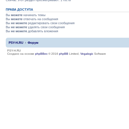
ПРАВА ДОСТУПА
Вы
можете
начинать темы
Вы
можете
отвечать на сообщения
Вы
не можете
редактировать свои сообщения
Вы
не можете
удалять свои сообщения
Вы
не можете
добавлять вложения
PSY-H.RU
Форум
PSY-H.RU
Создано на основе
phpBBex
© 2016
phpBB
Limited,
Vegalogic
Software