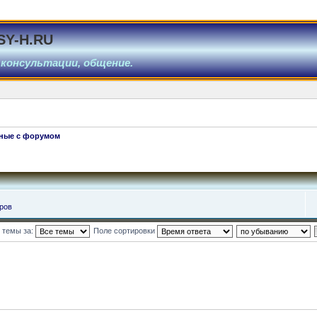
SY-H.RU
 консультации, общение.
нные с форумом
ров
 темы за:
Поле сортировки