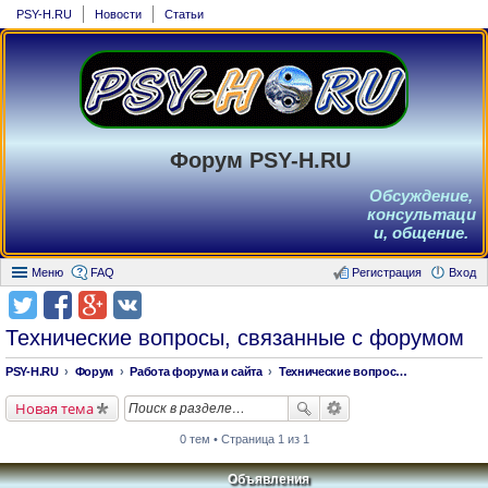
PSY-H.RU
Новости
Статьи
Форум PSY-H.RU
Обсуждение,
консультаци
и, общение.
Меню
FAQ
Регистрация
Вход
Технические вопросы, связанные с форумом
PSY-H.RU
Форум
Работа форума и сайта
Технические вопросы, связанные с форумом
Новая тема
0 тем • Страница 1 из 1
Объявления