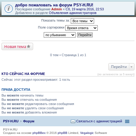
добро пожаловать на форум PSY-H.RU!
Последнее сообщение
Admin
«
Сб, 19 марта 2016, 22:53
Добавлено в разделе
Объявления администраторов
Показать темы за:
Поле сортировки
Новая тема
0 тем • Страница 1 из 1
Перейти
КТО СЕЙЧАС НА ФОРУМЕ
(по активности за 5 минут)
Сейчас этот раздел просматривают: 1 гость
ПРАВА ДОСТУПА
Вы
можете
начинать темы
Вы
можете
отвечать на сообщения
Вы
не можете
редактировать свои сообщения
Вы
не можете
удалять свои сообщения
Вы
не можете
добавлять вложения
PSY-H.RU
Форум
Связаться с администрацией
PSY-H.RU
Создано на основе
phpBBex
© 2016
phpBB
Limited,
Vegalogic
Software