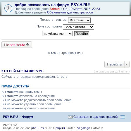
добро пожаловать на форум PSY-H.RU!
Последнее сообщение
Admin
«
Сб, 19 марта 2016, 22:53
Добавлено в разделе
Объявления администраторов
Показать темы за:
Поле сортировки
Новая тема
0 тем • Страница 1 из 1
Перейти
КТО СЕЙЧАС НА ФОРУМЕ
(по активности за 5 минут)
Сейчас этот раздел просматривают: 1 гость
ПРАВА ДОСТУПА
Вы
можете
начинать темы
Вы
можете
отвечать на сообщения
Вы
не можете
редактировать свои сообщения
Вы
не можете
удалять свои сообщения
Вы
не можете
добавлять вложения
PSY-H.RU
Форум
Связаться с администрацией
PSY-H.RU
Создано на основе
phpBBex
© 2016
phpBB
Limited,
Vegalogic
Software