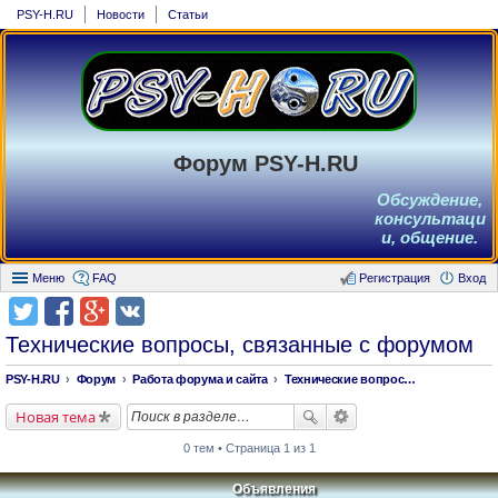
PSY-H.RU
Новости
Статьи
Форум PSY-H.RU
Обсуждение,
консультаци
и, общение.
Меню
FAQ
Регистрация
Вход
Технические вопросы, связанные с форумом
PSY-H.RU
Форум
Работа форума и сайта
Технические вопросы, связанные с форумом
Новая тема
0 тем • Страница 1 из 1
Объявления