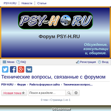
PSY-H.RU
Новости
Статьи
Форум PSY-H.RU
Обсуждение,
консультаци
и, общение.
Меню
FAQ
Регистрация
Вход
Технические вопросы, связанные с форумом
PSY-H.RU
Форум
Работа форума и сайта
Технические вопросы, связанные с форумом
Новая тема
0 тем • Страница 1 из 1
Объявления