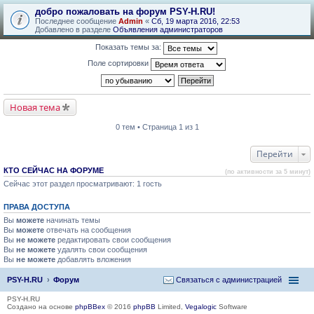
добро пожаловать на форум PSY-H.RU!
Последнее сообщение
Admin
«
Сб, 19 марта 2016, 22:53
Добавлено в разделе
Объявления администраторов
Показать темы за:
Поле сортировки
Новая тема
0 тем • Страница 1 из 1
Перейти
КТО СЕЙЧАС НА ФОРУМЕ
(по активности за 5 минут)
Сейчас этот раздел просматривают: 1 гость
ПРАВА ДОСТУПА
Вы
можете
начинать темы
Вы
можете
отвечать на сообщения
Вы
не можете
редактировать свои сообщения
Вы
не можете
удалять свои сообщения
Вы
не можете
добавлять вложения
PSY-H.RU
Форум
Связаться с администрацией
PSY-H.RU
Создано на основе
phpBBex
© 2016
phpBB
Limited,
Vegalogic
Software