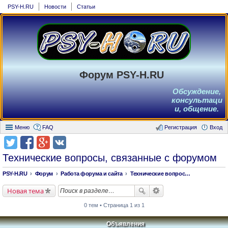
PSY-H.RU
Новости
Статьи
Форум PSY-H.RU
Обсуждение,
консультаци
и, общение.
Меню
FAQ
Регистрация
Вход
Технические вопросы, связанные с форумом
PSY-H.RU
Форум
Работа форума и сайта
Технические вопросы, связанные с форумом
Новая тема
0 тем • Страница 1 из 1
Объявления