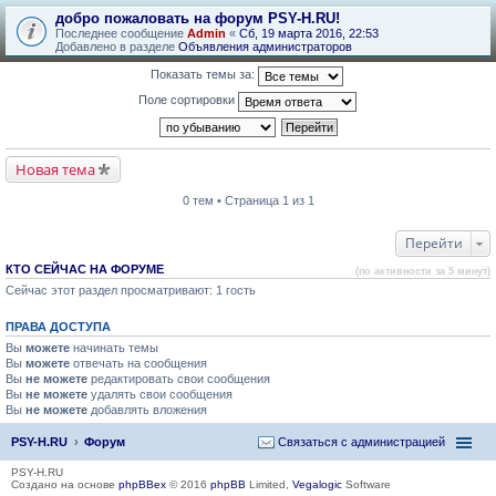
добро пожаловать на форум PSY-H.RU!
Последнее сообщение
Admin
«
Сб, 19 марта 2016, 22:53
Добавлено в разделе
Объявления администраторов
Показать темы за:
Поле сортировки
Новая тема
0 тем • Страница 1 из 1
Перейти
КТО СЕЙЧАС НА ФОРУМЕ
(по активности за 5 минут)
Сейчас этот раздел просматривают: 1 гость
ПРАВА ДОСТУПА
Вы
можете
начинать темы
Вы
можете
отвечать на сообщения
Вы
не можете
редактировать свои сообщения
Вы
не можете
удалять свои сообщения
Вы
не можете
добавлять вложения
PSY-H.RU
Форум
Связаться с администрацией
PSY-H.RU
Создано на основе
phpBBex
© 2016
phpBB
Limited,
Vegalogic
Software