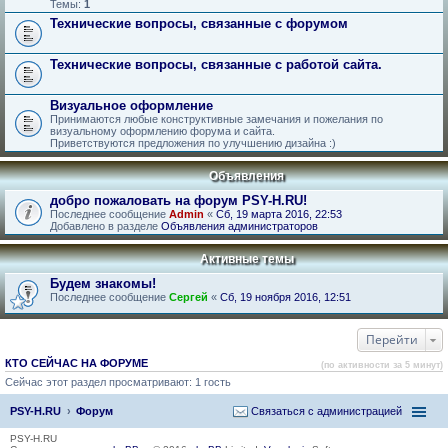
Темы:
1
Технические вопросы, связанные с форумом
Технические вопросы, связанные с работой сайта.
Визуальное оформление
Принимаются любые конструктивные замечания и пожелания по
визуальному оформлению форума и сайта.
Приветствуются предложения по улучшению дизайна :)
Объявления
добро пожаловать на форум PSY-H.RU!
Последнее сообщение
Admin
«
Сб, 19 марта 2016, 22:53
Добавлено в разделе
Объявления администраторов
Активные темы
Будем знакомы!
Последнее сообщение
Сергей
«
Сб, 19 ноября 2016, 12:51
Перейти
КТО СЕЙЧАС НА ФОРУМЕ
(по активности за 5 минут)
Сейчас этот раздел просматривают: 1 гость
PSY-H.RU
Форум
Связаться с администрацией
PSY-H.RU