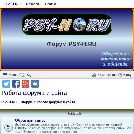
PSY-H.RU
Новости
Статьи
Форум PSY-H.RU
Обсуждение,
консультаци
и, общение.
Меню
FAQ
Регистрация
Вход
Работа форума и сайта
PSY-H.RU
Форум
Работа форума и сайта
Раздел
Обратная связь
Любая обратная связь приветствуется! Вы что-то искали и не нашли?
Ответы на какие-то вопросы не получили? Нет каких-то интересующих Вас
тем? Вопросы, предложения, пожелания!