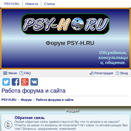
PSY-H.RU
Новости
Статьи
Форум PSY-H.RU
Обсуждение,
консультаци
и, общение.
Меню
FAQ
Регистрация
Вход
Работа форума и сайта
PSY-H.RU
Форум
Работа форума и сайта
Раздел
Обратная связь
Любая обратная связь приветствуется! Вы что-то искали и не нашли?
Ответы на какие-то вопросы не получили? Нет каких-то интересующих Вас
тем? Вопросы, предложения, пожелания!