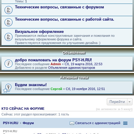
Темы:
1
Технические вопросы, связанные с форумом
Технические вопросы, связанные с работой сайта.
Визуальное оформление
Принимаются любые конструктивные замечания и пожелания по
визуальному оформлению форума и сайта.
Приветствуются предложения по улучшению дизайна :)
Объявления
добро пожаловать на форум PSY-H.RU!
Последнее сообщение
Admin
«
Сб, 19 марта 2016, 22:53
Добавлено в разделе
Объявления администраторов
Активные темы
Будем знакомы!
Последнее сообщение
Сергей
«
Сб, 19 ноября 2016, 12:51
Перейти
КТО СЕЙЧАС НА ФОРУМЕ
(по активности за 5 минут)
Сейчас этот раздел просматривают: 1 гость
PSY-H.RU
Форум
Связаться с администрацией
PSY-H.RU