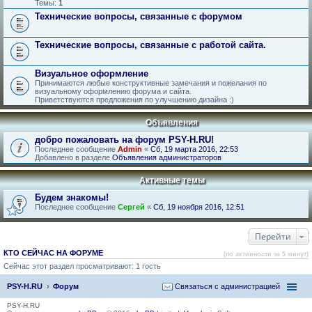
Темы:
1
Технические вопросы, связанные с форумом
Технические вопросы, связанные с работой сайта.
Визуальное оформление
Принимаются любые конструктивные замечания и пожелания по
визуальному оформлению форума и сайта.
Приветствуются предложения по улучшению дизайна :)
Объявления
добро пожаловать на форум PSY-H.RU!
Последнее сообщение
Admin
«
Сб, 19 марта 2016, 22:53
Добавлено в разделе
Объявления администраторов
Активные темы
Будем знакомы!
Последнее сообщение
Сергей
«
Сб, 19 ноября 2016, 12:51
Перейти
КТО СЕЙЧАС НА ФОРУМЕ
(по активности за 5 минут)
Сейчас этот раздел просматривают: 1 гость
PSY-H.RU
Форум
Связаться с администрацией
PSY-H.RU