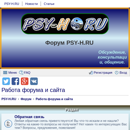
PSY-H.RU
Новости
Статьи
Форум PSY-H.RU
Обсуждение,
консультаци
и, общение.
Меню
FAQ
Регистрация
Вход
Работа форума и сайта
PSY-H.RU
Форум
Работа форума и сайта
Раздел
Обратная связь
Любая обратная связь приветствуется! Вы что-то искали и не нашли?
Ответы на какие-то вопросы не получили? Нет каких-то интересующих Вас
тем? Вопросы, предложения, пожелания!