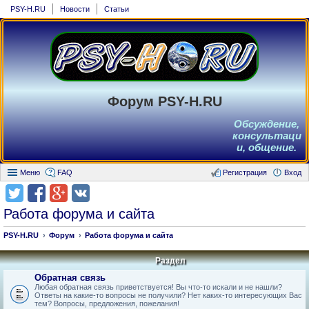
PSY-H.RU
Новости
Статьи
Форум PSY-H.RU
Обсуждение,
консультаци
и, общение.
Меню
FAQ
Регистрация
Вход
Работа форума и сайта
PSY-H.RU
Форум
Работа форума и сайта
Раздел
Обратная связь
Любая обратная связь приветствуется! Вы что-то искали и не нашли?
Ответы на какие-то вопросы не получили? Нет каких-то интересующих Вас
тем? Вопросы, предложения, пожелания!