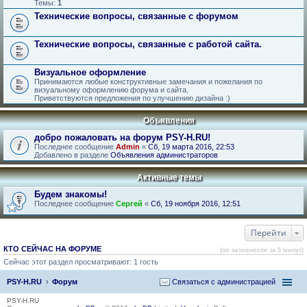
Темы:
1
Технические вопросы, связанные с форумом
Технические вопросы, связанные с работой сайта.
Визуальное оформление
Принимаются любые конструктивные замечания и пожелания по
визуальному оформлению форума и сайта.
Приветствуются предложения по улучшению дизайна :)
Объявления
добро пожаловать на форум PSY-H.RU!
Последнее сообщение
Admin
«
Сб, 19 марта 2016, 22:53
Добавлено в разделе
Объявления администраторов
Активные темы
Будем знакомы!
Последнее сообщение
Сергей
«
Сб, 19 ноября 2016, 12:51
Перейти
КТО СЕЙЧАС НА ФОРУМЕ
(по активности за 5 минут)
Сейчас этот раздел просматривают: 1 гость
PSY-H.RU
Форум
Связаться с администрацией
PSY-H.RU