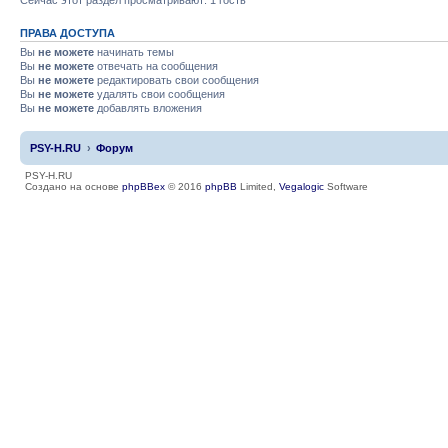
ПРАВА ДОСТУПА
Вы
не можете
начинать темы
Вы
не можете
отвечать на сообщения
Вы
не можете
редактировать свои сообщения
Вы
не можете
удалять свои сообщения
Вы
не можете
добавлять вложения
PSY-H.RU
Форум
PSY-H.RU
Создано на основе
phpBBex
© 2016
phpBB
Limited,
Vegalogic
Software