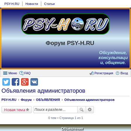
PSY-H.RU
Новости
Статьи
Форум PSY-H.RU
Обсуждение,
консультаци
и, общение.
Меню
FAQ
Регистрация
Вход
Объявления администраторов
PSY-H.RU
Форум
ОБЪЯВЛЕНИЯ
Объявления администраторов
Новая тема
0 тем • Страница 1 из 1
Объявления