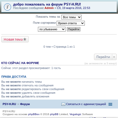
добро пожаловать на форум PSY-H.RU!
Последнее сообщение
Admin
«
Сб, 19 марта 2016, 22:53
Показать темы за:
Поле сортировки
Новая тема
0 тем • Страница 1 из 1
Перейти
КТО СЕЙЧАС НА ФОРУМЕ
(по активности за 5 минут)
Сейчас этот раздел просматривают: 1 гость
ПРАВА ДОСТУПА
Вы
не можете
начинать темы
Вы
не можете
отвечать на сообщения
Вы
не можете
редактировать свои сообщения
Вы
не можете
удалять свои сообщения
Вы
не можете
добавлять вложения
PSY-H.RU
Форум
Связаться с администрацией
PSY-H.RU
Создано на основе
phpBBex
© 2016
phpBB
Limited,
Vegalogic
Software