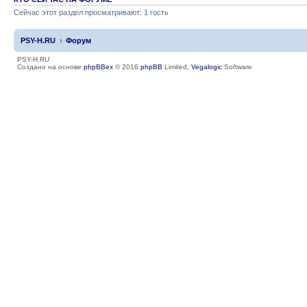
Сейчас этот раздел просматривают: 1 гость
PSY-H.RU
Форум
PSY-H.RU
Создано на основе
phpBBex
© 2016
phpBB
Limited,
Vegalogic
Software