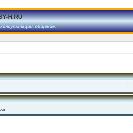
SY-H.RU
 консультации, общение.
ров