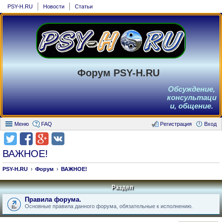
PSY-H.RU
Новости
Статьи
Форум PSY-H.RU
Обсуждение,
консультаци
и, общение.
Меню
FAQ
Регистрация
Вход
ВАЖНОЕ!
PSY-H.RU
Форум
ВАЖНОЕ!
Раздел
Правила форума.
Основные правила данного форума, обязательные к исполнению.