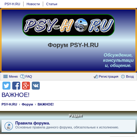
PSY-H.RU
Новости
Статьи
Форум PSY-H.RU
Обсуждение,
консультаци
и, общение.
Меню
FAQ
Регистрация
Вход
ВАЖНОЕ!
PSY-H.RU
Форум
ВАЖНОЕ!
Раздел
Правила форума.
Основные правила данного форума, обязательные к исполнению.