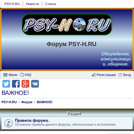
PSY-H.RU
Новости
Статьи
Форум PSY-H.RU
Обсуждение,
консультаци
и, общение.
Меню
FAQ
Регистрация
Вход
ВАЖНОЕ!
PSY-H.RU
Форум
ВАЖНОЕ!
Раздел
Правила форума.
Основные правила данного форума, обязательные к исполнению.