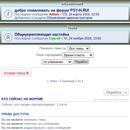
Объявления
добро пожаловать на форум PSY-H.RU!
Последнее сообщение
Admin
«
Сб, 19 марта 2016, 22:53
Добавлено в разделе
Объявления администраторов
Темы
Общеукрепляющая настойка
Последнее сообщение
Сергей
«
Чт, 24 ноября 2016, 13:00
Показать темы за:
Поле сортировки
Новая тема
1 тема • Страница 1 из 1
Перейти
КТО СЕЙЧАС НА ФОРУМЕ
(по активности за 5 минут)
Сейчас этот раздел просматривают: 2 гостя
ПРАВА ДОСТУПА
Вы
не можете
начинать темы
Вы
не можете
отвечать на сообщения
Вы
не можете
редактировать свои сообщения