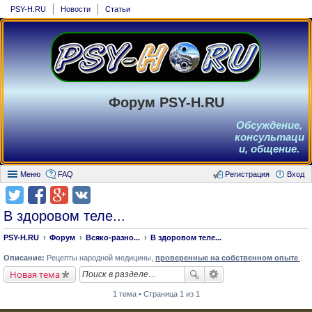
PSY-H.RU
Новости
Статьи
Форум PSY-H.RU
Обсуждение,
консультаци
и, общение.
Меню
FAQ
Регистрация
Вход
В здоровом теле...
PSY-H.RU
Форум
Всяко-разно...
В здоровом теле...
Описание:
Рецепты народной медицины,
проверенные на собственном опыте
.
Новая тема
1 тема • Страница 1 из 1