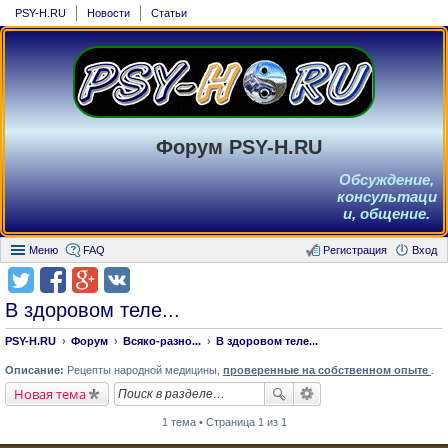
PSY-H.RU
Новости
Статьи
Форум PSY-H.RU
Обсуждение,
консультаци
и, общение.
Меню
FAQ
Регистрация
Вход
В здоровом теле...
PSY-H.RU
Форум
Всяко-разно...
В здоровом теле...
Описание:
Рецепты народной медицины,
проверенные на собственном опыте
.
Новая тема
1 тема • Страница 1 из 1