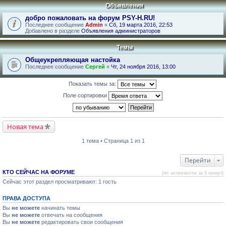
Объявления
добро пожаловать на форум PSY-H.RU!
Последнее сообщение
Admin
«
Сб, 19 марта 2016, 22:53
Добавлено в разделе
Объявления администраторов
Темы
Общеукрепляющая настойка
Последнее сообщение
Сергей
«
Чт, 24 ноября 2016, 13:00
Показать темы за:
Поле сортировки
Новая тема
1 тема • Страница 1 из 1
Перейти
КТО СЕЙЧАС НА ФОРУМЕ
(по активности за 5 минут)
Сейчас этот раздел просматривают: 1 гость
ПРАВА ДОСТУПА
Вы
не можете
начинать темы
Вы
не можете
отвечать на сообщения
Вы
не можете
редактировать свои сообщения