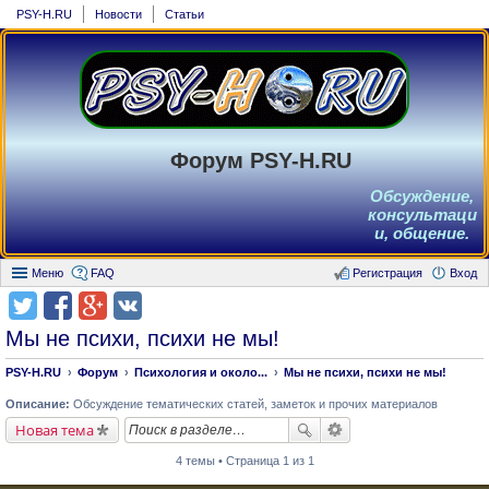
PSY-H.RU
Новости
Статьи
Форум PSY-H.RU
Обсуждение,
консультаци
и, общение.
Меню
FAQ
Регистрация
Вход
Мы не психи, психи не мы!
PSY-H.RU
Форум
Психология и около...
Мы не психи, психи не мы!
Описание:
Обсуждение тематических статей, заметок и прочих материалов
Новая тема
4 темы • Страница 1 из 1