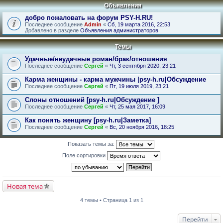
Объявления
добро пожаловать на форум PSY-H.RU!
Последнее сообщение
Admin
«
Сб, 19 марта 2016, 22:53
Добавлено в разделе
Объявления администраторов
Темы
Удачные/неудачные роман/брак/отношения
Последнее сообщение
Сергей
«
Чт, 3 сентября 2020, 23:21
Карма женщины - карма мужчины |psy-h.ru|Обсуждение
Последнее сообщение
Сергей
«
Пт, 19 июля 2019, 23:21
Слоны отношений [psy-h.ru|Обсуждение ]
Последнее сообщение
Сергей
«
Чт, 25 мая 2017, 16:09
Как понять женщину [psy-h.ru|Заметка]
Последнее сообщение
Сергей
«
Вс, 20 ноября 2016, 18:25
Показать темы за:
Поле сортировки
Новая тема
4 темы • Страница 1 из 1
Перейти