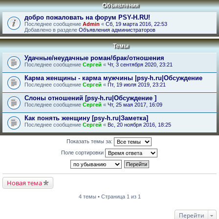
Объявления
добро пожаловать на форум PSY-H.RU!
Последнее сообщение
Admin
«
Сб, 19 марта 2016, 22:53
Добавлено в разделе
Объявления администраторов
Темы
Удачные/неудачные роман/брак/отношения
Последнее сообщение
Сергей
«
Чт, 3 сентября 2020, 23:21
Карма женщины - карма мужчины |psy-h.ru|Обсуждение
Последнее сообщение
Сергей
«
Пт, 19 июля 2019, 23:21
Слоны отношений [psy-h.ru|Обсуждение ]
Последнее сообщение
Сергей
«
Чт, 25 мая 2017, 16:09
Как понять женщину [psy-h.ru|Заметка]
Последнее сообщение
Сергей
«
Вс, 20 ноября 2016, 18:25
Показать темы за:
Поле сортировки
Новая тема
4 темы • Страница 1 из 1
Перейти