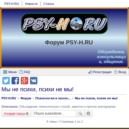
PSY-H.RU
Новости
Статьи
Форум PSY-H.RU
Обсуждение,
консультаци
и, общение.
Меню
FAQ
Регистрация
Вход
Мы не психи, психи не мы!
PSY-H.RU
Форум
Психология и около...
Мы не психи, психи не мы!
Описание:
Обсуждение тематических статей, заметок и прочих материалов
Новая тема
4 темы • Страница 1 из 1