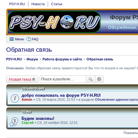
PSY-H.RU
Новости
Статьи
Форум P
Обсуждение,
Меню
FAQ
Обратная связь
PSY-H.RU
Форум
Работа форума и сайта
Обратная связь
Описание:
Любая обратная связь приветствуется! Вы что-то искали и не нашли? 
Новая тема
ОБЪЯВЛЕНИЯ
добро пожаловать на форум PSY-H.RU!
Admin
» Сб, 19 марта 2016, 22:53 » в разделе
Объявления администрато
ТЕМЫ
Будем знакомы!
Сергей
» Сб, 19 ноября 2016, 12:51
Показать