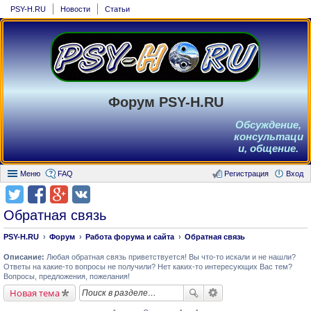
PSY-H.RU
Новости
Статьи
Форум PSY-H.RU
Обсуждение,
консультаци
и, общение.
Меню
FAQ
Регистрация
Вход
Обратная связь
PSY-H.RU
Форум
Работа форума и сайта
Обратная связь
Описание:
Любая обратная связь приветствуется! Вы что-то искали и не нашли?
Ответы на какие-то вопросы не получили? Нет каких-то интересующих Вас тем?
Вопросы, предложения, пожелания!
Новая тема