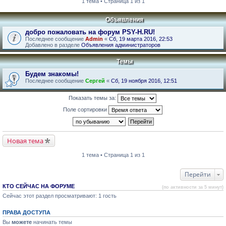
1 тема • Страница 1 из 1
Объявления
добро пожаловать на форум PSY-H.RU!
Последнее сообщение
Admin
«
Сб, 19 марта 2016, 22:53
Добавлено в разделе
Объявления администраторов
Темы
Будем знакомы!
Последнее сообщение
Сергей
«
Сб, 19 ноября 2016, 12:51
Показать темы за:
Поле сортировки
Новая тема
1 тема • Страница 1 из 1
Перейти
КТО СЕЙЧАС НА ФОРУМЕ
(по активности за 5 минут)
Сейчас этот раздел просматривают: 1 гость
ПРАВА ДОСТУПА
Вы
можете
начинать темы