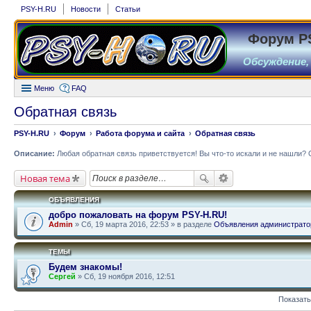
PSY-H.RU
Новости
Статьи
Форум P
Обсуждение,
Меню
FAQ
Обратная связь
PSY-H.RU
Форум
Работа форума и сайта
Обратная связь
Описание:
Любая обратная связь приветствуется! Вы что-то искали и не нашли? 
Новая тема
ОБЪЯВЛЕНИЯ
добро пожаловать на форум PSY-H.RU!
Admin
» Сб, 19 марта 2016, 22:53 » в разделе
Объявления администрато
ТЕМЫ
Будем знакомы!
Сергей
» Сб, 19 ноября 2016, 12:51
Показать