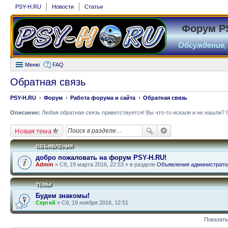
PSY-H.RU
Новости
Статьи
Форум P
Обсуждение,
Меню
FAQ
Обратная связь
PSY-H.RU
Форум
Работа форума и сайта
Обратная связь
Описание:
Любая обратная связь приветствуется! Вы что-то искали и не нашли? 
Новая тема
ОБЪЯВЛЕНИЯ
добро пожаловать на форум PSY-H.RU!
Admin
» Сб, 19 марта 2016, 22:53 » в разделе
Объявления администрато
ТЕМЫ
Будем знакомы!
Сергей
» Сб, 19 ноября 2016, 12:51
Показать