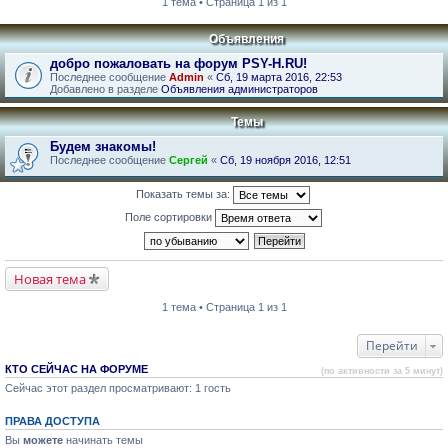
1 тема • Страница 1 из 1
Объявления
добро пожаловать на форум PSY-H.RU!
Последнее сообщение
Admin
«
Сб, 19 марта 2016, 22:53
Добавлено в разделе
Объявления администраторов
Темы
Будем знакомы!
Последнее сообщение
Сергей
«
Сб, 19 ноября 2016, 12:51
Показать темы за:
Поле сортировки
Новая тема
1 тема • Страница 1 из 1
Перейти
КТО СЕЙЧАС НА ФОРУМЕ
(по активности за 5 минут)
Сейчас этот раздел просматривают: 1 гость
ПРАВА ДОСТУПА
Вы
можете
начинать темы