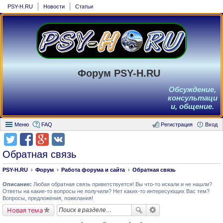
PSY-H.RU
Новости
Статьи
Форум PSY-H.RU
Обсуждение,
консультаци
и, общение.
Меню
FAQ
Регистрация
Вход
Обратная связь
PSY-H.RU
Форум
Работа форума и сайта
Обратная связь
Описание:
Любая обратная связь приветствуется! Вы что-то искали и не нашли?
Ответы на какие-то вопросы не получили? Нет каких-то интересующих Вас тем?
Вопросы, предложения, пожелания!
Новая тема