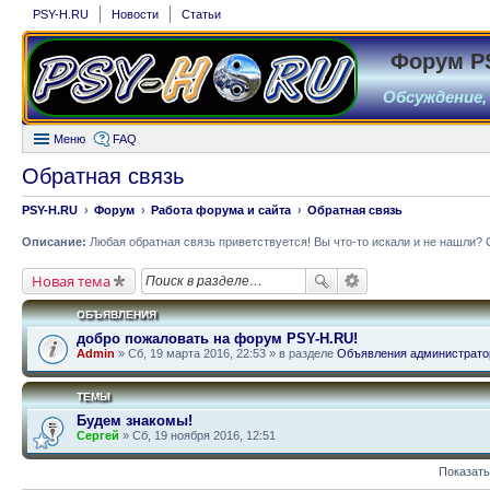
PSY-H.RU
Новости
Статьи
Форум P
Обсуждение,
Меню
FAQ
Обратная связь
PSY-H.RU
Форум
Работа форума и сайта
Обратная связь
Описание:
Любая обратная связь приветствуется! Вы что-то искали и не нашли? 
Новая тема
ОБЪЯВЛЕНИЯ
добро пожаловать на форум PSY-H.RU!
Admin
» Сб, 19 марта 2016, 22:53 » в разделе
Объявления администрато
ТЕМЫ
Будем знакомы!
Сергей
» Сб, 19 ноября 2016, 12:51
Показать