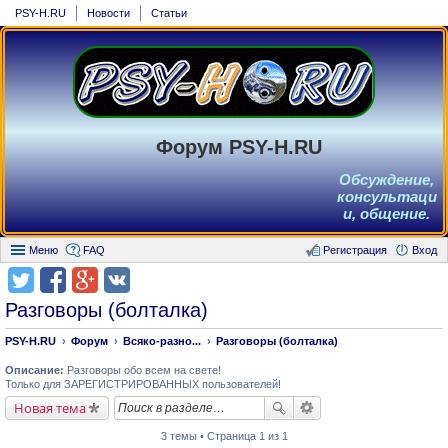
PSY-H.RU
Новости
Статьи
Форум PSY-H.RU
Обсуждение,
консультаци
и, общение.
Меню
FAQ
Регистрация
Вход
Разговоры (болталка)
PSY-H.RU
Форум
Всяко-разно...
Разговоры (болталка)
Описание:
Разговоры обо всем на свете!
Только для ЗАРЕГИСТРИРОВАННЫХ пользователей!
Новая тема
3 темы • Страница 1 из 1