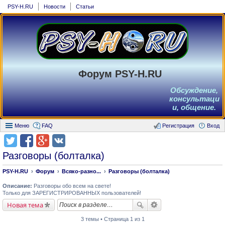
PSY-H.RU
Новости
Статьи
Форум PSY-H.RU
Обсуждение,
консультаци
и, общение.
Меню
FAQ
Регистрация
Вход
Разговоры (болталка)
PSY-H.RU
Форум
Всяко-разно...
Разговоры (болталка)
Описание:
Разговоры обо всем на свете!
Только для ЗАРЕГИСТРИРОВАННЫХ пользователей!
Новая тема
3 темы • Страница 1 из 1