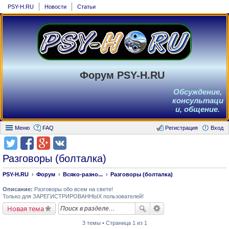
PSY-H.RU
Новости
Статьи
Форум PSY-H.RU
Обсуждение,
консультаци
и, общение.
Меню
FAQ
Регистрация
Вход
Разговоры (болталка)
PSY-H.RU
Форум
Всяко-разно...
Разговоры (болталка)
Описание:
Разговоры обо всем на свете!
Только для ЗАРЕГИСТРИРОВАННЫХ пользователей!
Новая тема
3 темы • Страница 1 из 1