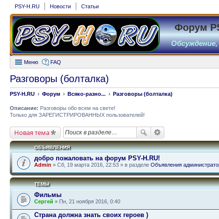
PSY-H.RU
Новости
Статьи
Форум P
Обсуждение,
Меню
FAQ
Разговоры (болталка)
PSY-H.RU
Форум
Всяко-разно...
Разговоры (болталка)
Описание:
Разговоры обо всем на свете!
Только для ЗАРЕГИСТРИРОВАННЫХ пользователей!
Новая тема
ОБЪЯВЛЕНИЯ
добро пожаловать на форум PSY-H.RU!
Admin
» Сб, 19 марта 2016, 22:53 » в разделе
Объявления администрато
ТЕМЫ
Фильмы
Сергей
» Пн, 21 ноября 2016, 0:40
Страна должна знать своих героев )