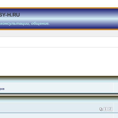
SY-H.RU
 консультации, общение.
ров
1
2