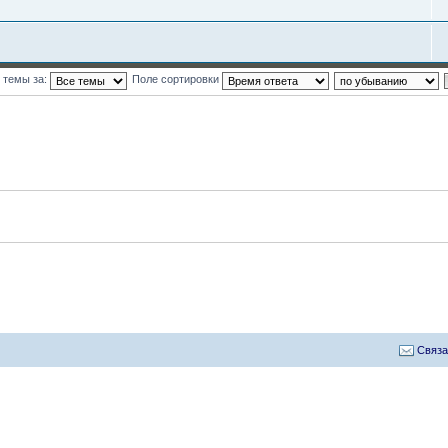
 темы за:
Поле сортировки
Связа