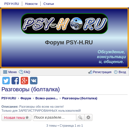
PSY-H.RU
Новости
Статьи
Форум PSY-H.RU
Обсуждение,
консультаци
и, общение.
Меню
FAQ
Регистрация
Вход
Разговоры (болталка)
PSY-H.RU
Форум
Всяко-разно...
Разговоры (болталка)
Описание:
Разговоры обо всем на свете!
Только для ЗАРЕГИСТРИРОВАННЫХ пользователей!
Новая тема
3 темы • Страница 1 из 1