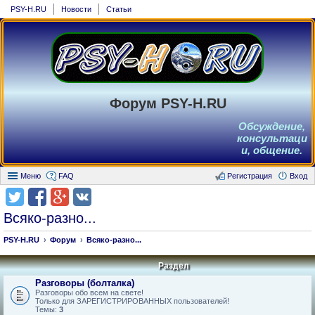
PSY-H.RU
Новости
Статьи
Форум PSY-H.RU
Обсуждение,
консультаци
и, общение.
Меню
FAQ
Регистрация
Вход
Всяко-разно...
PSY-H.RU
Форум
Всяко-разно...
Раздел
Разговоры (болталка)
Разговоры обо всем на свете!
Только для ЗАРЕГИСТРИРОВАННЫХ пользователей!
Темы:
3