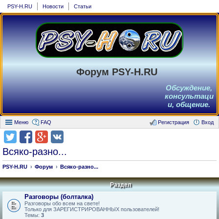
PSY-H.RU
Новости
Статьи
Форум PSY-H.RU
Обсуждение,
консультаци
и, общение.
Меню
FAQ
Регистрация
Вход
Всяко-разно...
PSY-H.RU
Форум
Всяко-разно...
Раздел
Разговоры (болталка)
Разговоры обо всем на свете!
Только для ЗАРЕГИСТРИРОВАННЫХ пользователей!
Темы:
3