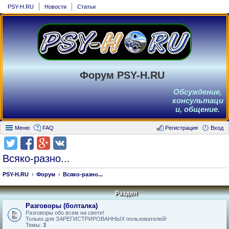
PSY-H.RU
Новости
Статьи
Форум PSY-H.RU
Обсуждение,
консультаци
и, общение.
Меню
FAQ
Регистрация
Вход
Всяко-разно...
PSY-H.RU
Форум
Всяко-разно...
Раздел
Разговоры (болталка)
Разговоры обо всем на свете!
Только для ЗАРЕГИСТРИРОВАННЫХ пользователей!
Темы:
3