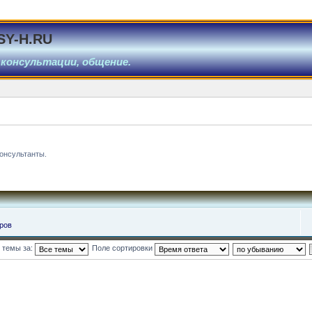
SY-H.RU
 консультации, общение.
онсультанты.
ров
 темы за:
Поле сортировки