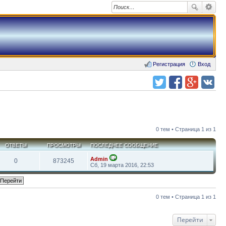
Регистрация
Вход
Поделиться в twitter.com
Поделиться в facebook.com
Поделиться в Google Plus
Поделиться в vk.com
0 тем • Страница 1 из 1
ОТВЕТЫ
ПРОСМОТРЫ
ПОСЛЕДНЕЕ СООБЩЕНИЕ
Admin
0
873245
П
Сб, 19 марта 2016, 22:53
е
р
е
й
т
0 тем • Страница 1 из 1
и
к
п
о
Перейти
с