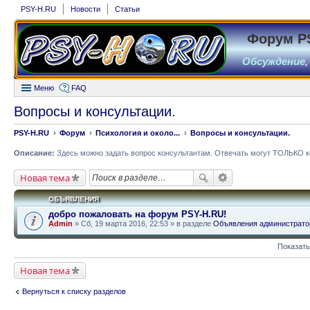
PSY-H.RU
Новости
Статьи
Форум P
Обсуждение,
Меню
FAQ
Вопросы и консультации.
PSY-H.RU
Форум
Психология и около...
Вопросы и консультации.
Описание:
Здесь можно задать вопрос консультантам. Отвечать могут ТОЛЬКО к
Новая тема
ОБЪЯВЛЕНИЯ
добро пожаловать на форум PSY-H.RU!
Admin
» Сб, 19 марта 2016, 22:53 » в разделе
Объявления администрато
Показать
Новая тема
Вернуться к списку разделов