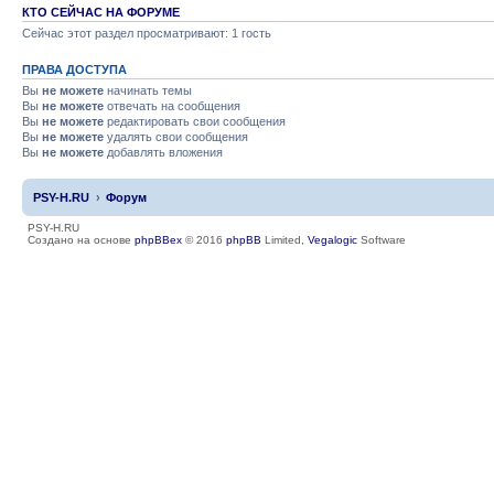
КТО СЕЙЧАС НА ФОРУМЕ
Сейчас этот раздел просматривают: 1 гость
ПРАВА ДОСТУПА
Вы
не можете
начинать темы
Вы
не можете
отвечать на сообщения
Вы
не можете
редактировать свои сообщения
Вы
не можете
удалять свои сообщения
Вы
не можете
добавлять вложения
PSY-H.RU
Форум
PSY-H.RU
Создано на основе
phpBBex
© 2016
phpBB
Limited,
Vegalogic
Software