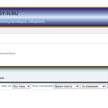
SY-H.RU
 консультации, общение.
онсультанты.
ров
 темы за:
Поле сортировки