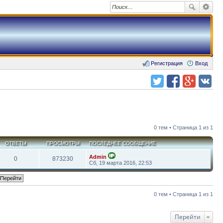
Регистрация
Вход
Поделиться в twitter.com
Поделиться в facebook.com
Поделиться в Google Plus
Поделиться в vk.com
0 тем • Страница 1 из 1
ОТВЕТЫ
ПРОСМОТРЫ
ПОСЛЕДНЕЕ СООБЩЕНИЕ
Admin
0
873230
П
Сб, 19 марта 2016, 22:53
е
р
е
й
т
0 тем • Страница 1 из 1
и
к
п
о
Перейти
с