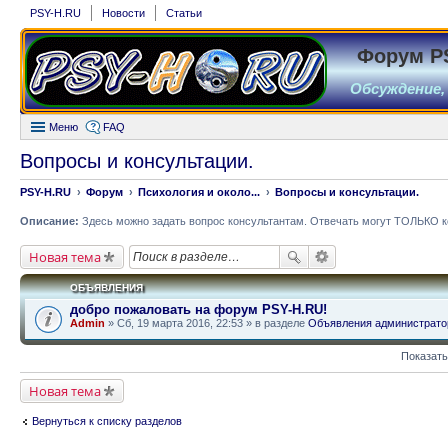
PSY-H.RU
Новости
Статьи
Форум P
Обсуждение,
Меню
FAQ
Вопросы и консультации.
PSY-H.RU
Форум
Психология и около...
Вопросы и консультации.
Описание:
Здесь можно задать вопрос консультантам. Отвечать могут ТОЛЬКО к
Новая тема
ОБЪЯВЛЕНИЯ
добро пожаловать на форум PSY-H.RU!
Admin
» Сб, 19 марта 2016, 22:53 » в разделе
Объявления администрато
Показать
Новая тема
Вернуться к списку разделов