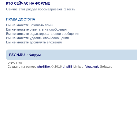
КТО СЕЙЧАС НА ФОРУМЕ
Сейчас этот раздел просматривают: 1 гость
ПРАВА ДОСТУПА
Вы
не можете
начинать темы
Вы
не можете
отвечать на сообщения
Вы
не можете
редактировать свои сообщения
Вы
не можете
удалять свои сообщения
Вы
не можете
добавлять вложения
PSY-H.RU
Форум
PSY-H.RU
Создано на основе
phpBBex
© 2016
phpBB
Limited,
Vegalogic
Software