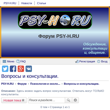
PSY-H.RU
Новости
Статьи
Форум PSY-H.RU
Обсуждение,
консультаци
и, общение.
Меню
FAQ
Регистрация
Вход
Вопросы и консультации.
PSY-H.RU
Форум
Психология и около...
Вопросы и консультации.
Описание:
Здесь можно задать вопрос консультантам. Отвечать могут ТОЛЬКО
консультанты.
Новая тема
0 тем • Страница 1 из 1