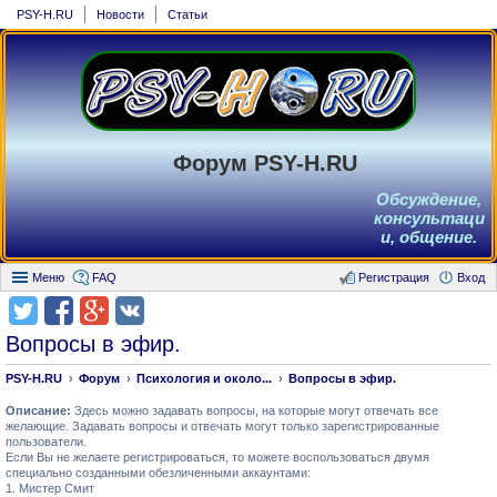
PSY-H.RU
Новости
Статьи
Форум PSY-H.RU
Обсуждение,
консультаци
и, общение.
Меню
FAQ
Регистрация
Вход
Вопросы в эфир.
PSY-H.RU
Форум
Психология и около...
Вопросы в эфир.
Описание:
Здесь можно задавать вопросы, на которые могут отвечать все
желающие. Задавать вопросы и отвечать могут только зарегистрированные
пользователи.
Если Вы не желаете регистрироваться, то можете воспользоваться двумя
специально созданными обезличенными аккаунтами:
1. Мистер Смит