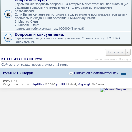
Здесь можно задавать вопросы, на которые могут отвечать все желающие.
Задавать вопросы и отвечать могут только зарегистрированные
пользователи.
Если Вы не желаете регистрироваться, то можете воспользоваться двумя
специально созданными обезличенными аккаунтами:
1. Мистер Смит
2. Миссис Смит
пароль для обоих аккаунтов: 000000 (6 нулей).
Вопросы и консультации.
Здесь можно задать вопрос консультантам. Отвечать могут ТОЛЬКО
консультанты.
Перейти
КТО СЕЙЧАС НА ФОРУМЕ
(по активности за 5 минут)
Сейчас этот раздел просматривают: 1 гость
PSY-H.RU
Форум
Связаться с администрацией
PSY-H.RU
Создано на основе
phpBBex
© 2016
phpBB
Limited,
Vegalogic
Software