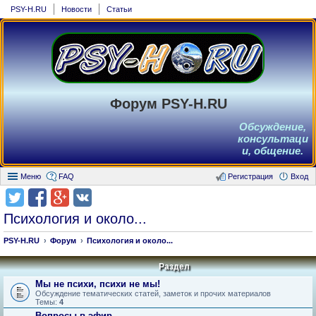
PSY-H.RU
Новости
Статьи
Форум PSY-H.RU
Обсуждение,
консультаци
и, общение.
Меню
FAQ
Регистрация
Вход
Психология и около...
PSY-H.RU
Форум
Психология и около...
Раздел
Мы не психи, психи не мы!
Обсуждение тематических статей, заметок и прочих материалов
Темы:
4
Вопросы в эфир.